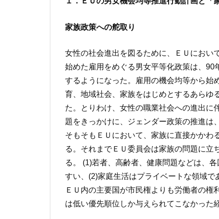
１．ＥＵの男女機会均等推進行動計画と「
家族政策への舵取り
女性の社会進出を図るために、ＥＵにおいて
始めた雇用をめぐる男女平等化政策は、90
するようになった。雇用の機会均等から始
育、地域社会、家族をはじめとするあらゆ
た。とりわけ、女性の職業社会への進出に
題をきっかけに、ジェンダー政策の推進は
そもそもＥＵにおいて、家族に直接かかわ
る。それまでＥＵ委員会は家族の問題に立
る。 (1)若者、高齢者、健康問題などは
すい、(2)家庭生活はプライベートな領域で
ＥＵ内の主要国が市民権よりも労働者の権
は低い優先順位しか与えられてこなかった