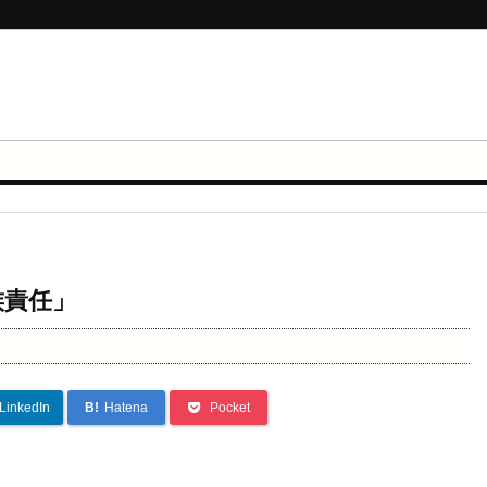
族責任」
LinkedIn
B!
Hatena
Pocket