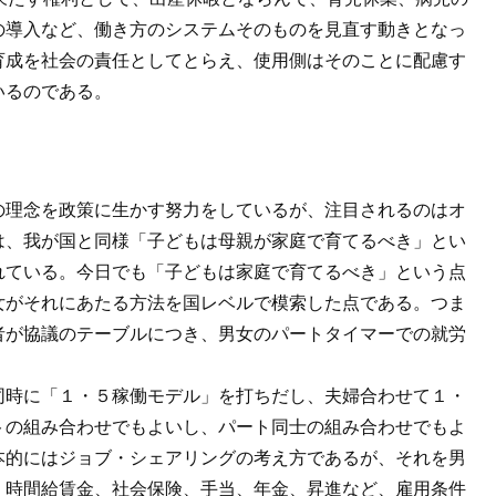
の導入など、働き方のシステムそのものを見直す動きとなっ
育成を社会の責任としてとらえ、使用側はそのことに配慮す
いるのである。
の理念を政策に生かす努力をしているが、注目されるのはオ
は、我が国と同様「子どもは母親が家庭で育てるべき」とい
れている。今日でも「子どもは家庭で育てるべき」という点
女がそれにあたる方法を国レベルで模索した点である。つま
者が協議のテーブルにつき、男女のパートタイマーでの就労
同時に「１・５稼働モデル」を打ちだし、夫婦合わせて１・
トの組み合わせでもよいし、パート同士の組み合わせでもよ
本的にはジョブ・シェアリングの考え方であるが、それを男
、時間給賃金、社会保険、手当、年金、昇進など、雇用条件