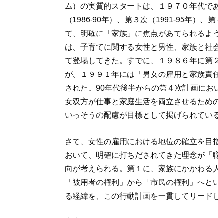
ム）の実質的スタートは、１９７０年代である
（1986-90年）、第３次（1991-95年）
て、明確に「家族」に焦点があてられるよ
は、子育てに関する女性と男性、家族と社
て登場してきた。すでに、１９８６年に第
が、１９９１年には「男女の雇用と家族責
された。90年代後半からの第４次計画にお
女双方が仕事と家庭生活を両立させるため
いっそうの配慮が目標として掲げられてい
さて、女性の雇用における地位の確立を目
おいて、明確に打ちだされてきた理念が「
向が考えられる。第１に、家族にかかわる
「被用者の権利」から「市民の権利」へと
る経緯を、この行動計画を一貫してリード