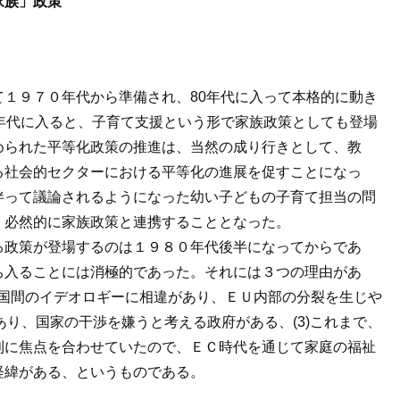
家族」政策
１９７０年代から準備され、80年代に入って本格的に動き
年代に入ると、子育て支援という形で家族政策としても登場
められた平等化政策の推進は、当然の成り行きとして、教
る社会的セクターにおける平等化の進展を促すことになっ
伴って議論されるようになった幼い子どもの子育て担当の問
、必然的に家族政策と連携することとなった。
る政策が登場するのは１９８０年代後半になってからであ
ち入ることには消極的であった。それには３つの理由があ
、各国間のイデオロギーに相違があり、ＥＵ内部の分裂を生じや
あり、国家の干渉を嫌うと考える政府がある、(3)これまで、
利に焦点を合わせていたので、ＥＣ時代を通じて家庭の福祉
経緯がある、というものである。