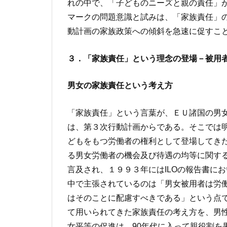
れの中で、「子どものニーズと親の責任」
マークの問題意識と試みは、「家族責任」
動計画の家族政策への傾斜を急速に促すこ
３．「家族責任」という理念の登場－被用
男女の家族責任という考え方
「家族責任」という言葉が、ＥＵ諸国の男
は、第３次行動計画からである。そこでは
どもをもつ労働者の権利として登場してきた
る男女労働者の機会及び待遇の均等に関する
言及され、１９９３年にはILOの報告書に
中で主張されているのは「男女被用者は労
はそのことに配慮すべきである」という点
て用いられてきた家族責任の考え方を、男
女平等の促進は、90年代に入って親役割を