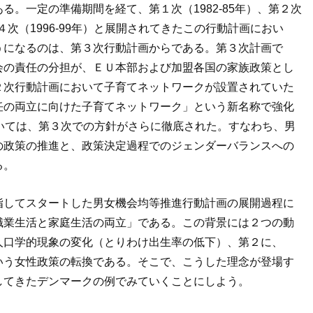
。一定の準備期間を経て、第１次（1982-85年）、第２次
、第４次（1996-99年）と展開されてきたこの行動計画におい
うになるのは、第３次行動計画からである。第３次計画で
会の責任の分担が、ＥＵ本部および加盟各国の家族政策とし
２次行動計画において子育てネットワークが設置されていた
任の両立に向けた子育てネットワーク」という新名称で強化
いては、第３次での方針がさらに徹底された。すなわち、男
の政策の推進と、政策決定過程でのジェンダーバランスへの
る。
指してスタートした男女機会均等推進行動計画の展開過程に
職業生活と家庭生活の両立」である。この背景には２つの動
人口学的現象の変化（とりわけ出生率の低下）、第２に、
いう女性政策の転換である。そこで、こうした理念が登場す
してきたデンマークの例でみていくことにしよう。