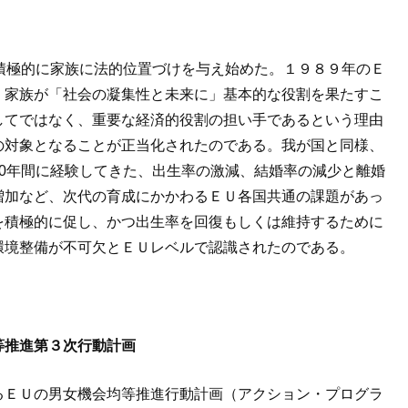
積極的に家族に法的位置づけを与え始めた。１９８９年のＥ
、家族が「社会の凝集性と未来に」基本的な役割を果たすこ
してではなく、重要な経済的役割の担い手であるという理由
の対象となることが正当化されたのである。我が国と同様、
0年間に経験してきた、出生率の激減、結婚率の減少と離婚
増加など、次代の育成にかかわるＥＵ各国共通の課題があっ
を積極的に促し、かつ出生率を回復もしくは維持するために
環境整備が不可欠とＥＵレベルで認識されたのである。
等推進第３次行動計画
るＥＵの男女機会均等推進行動計画（アクション・プログラ