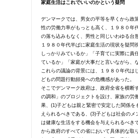
家庭生活はこれでいいのかという疑問
デンマークでは、男女の平等を早くから政
性の労働力率がもっとも高く、１９８０年代
の落ち込みもなく、男性と同じいわゆる台
１９８０年代半ばに家庭生活の現状を疑問
しっかりみているか」「子育てに実際に責
ているか」「家庭が大事だと言いながら、
これらの議論の背景には、１９８０年代は
どもの問題行動頻発への危機感があった。
そこでデンマーク政府は、政府全省を横断
の調和」のプロジェクトを設け、家族の労
果、(1)子どもは親と緊密で安定した関係を
えられるべきである、(3)子どもは社会のメ
は健康な生活をする機会を与えられるべき
から政府のすべての省において具体的な取