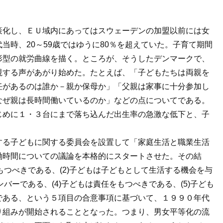
策化し、ＥＵ域内にあってはスウェーデンの加盟以前には女
当時、20～59歳ではゆうに80％を超えていた。子育て期間
形型の就労曲線を描く。ところが、そうしたデンマークで、
視する声があがり始めた。たとえば、「子どもたちは両親を
任があるのは誰か－親か保母か」「父親は家事に十分参加し
なぜ親は長時間働いているのか」などの点についてである。
じめに１・３台にまで落ち込んだ出生率の急激な低下と、子
する子どもに関する委員会を設置して「家庭生活と職業生活
働時間についての議論を本格的にスタートさせた。その結
もつべきである、(2)子どもは子どもとして生活する機会を与
ンバーである、(4)子どもは責任をもつべきである、(5)子ども
である、という５項目の合意事項に基づいて、１９９０年代
り組みが開始されることとなった。つまり、男女平等化の流