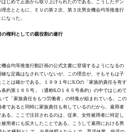
がはじめて正面から取り上げられたのである。こうしたデン
の理念とともに、ＥＵの第２次、第３次男女機会均等推進行
とになった。
者の権利としての親役割の遂行
女機会均等推進行動計画の公式文書に登場するようになるの
明確な定義はなされていないが、この理念が、そもそもは子
ことは確かである。１９９１年にILOの「家族的責任を有す
条約第１６５号」（通称ILO１６５号条約）の中ではじめて
おいて「家族責任をもつ労働者」の特集が組まれている。この
働者であると同時に家族責任も有しているのだから、雇用者
である。ここで注目されるのは、従来、女性被用者に特定し
性被用者にも拡大したことである。こうして雇用における男
果たす権利として、出産休暇とならんで、育児休業、病児の